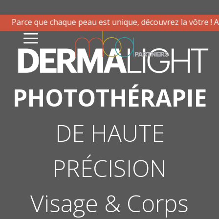
Skip
to
que chaque peau est unique, découvrez la vôtre ! Analyse de
content
PHOTOTHÉRAPIE
DE HAUTE
PRÉCISION
Visage & Corps