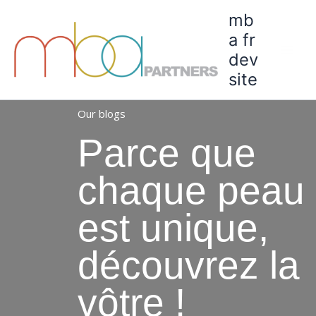
Skip
Mai
mb
to
a fr
Men
content
dev
C
site
Our blogs
Parce que
chaque peau
est unique,
découvrez la
vôtre !