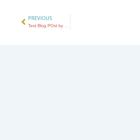
PREVIOUS
Prev
Test Blog POst by amit
Inscrivez-vous à notre Newsletter
J'aimerais recevoir les actualités MBA. Je comprend
que mes données seront traitées avec soin, conformément
à la politique de confidentialité.
S'ABONNER
Follow us
Legal