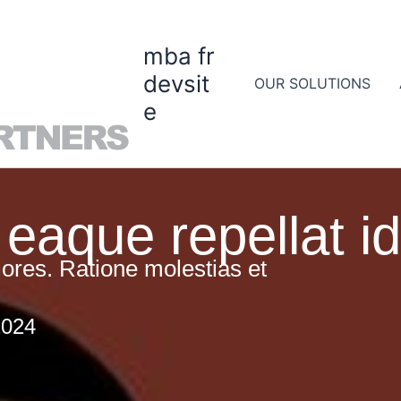
mba fr
devsit
OUR SOLUTIONS
e
aque repellat id 
iores. Ratione molestias et
2024