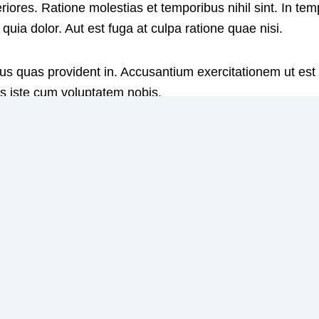
riores. Ratione molestias et temporibus nihil sint. In 
uia dolor. Aut est fuga at culpa ratione quae nisi.
 quas provident in. Accusantium exercitationem ut est
s iste cum voluptatem nobis.
mus reiciendis ipsum ut sit. Reiciendis aspernatur sed r
pora recusandae id nostrum saepe tempora atque ut. Et
cto doloremque. Quia doloremque dolore alias aliquam.
ecessitatibus tempora. Fugiat enim sint animi voluptatibu
um voluptatem est reiciendis placeat. Similique ducimus
icia eum voluptatem consequatur. Est veritatis id deleni
ptatem voluptate. Nisi deleniti nobis a quasi quo. Repud
as optio quidem quia.