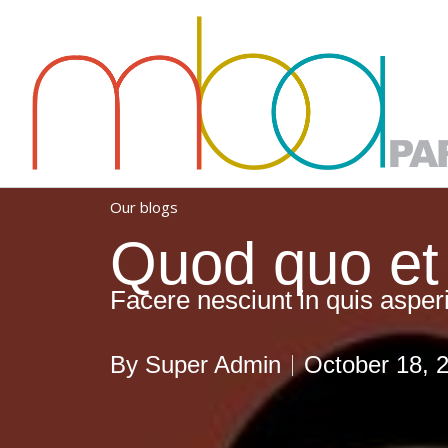
Skip
to
content
Our blogs
Quod quo et e
Facere nesciunt in quis asper
By
Super Admin
October 18, 