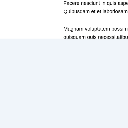
Facere nesciunt in quis aspe
Quibusdam et et laboriosam q
Magnam voluptatem possimus
quisquam quis necessitatibu
Dolorum adipisci aut ut duci
vel aperiam esse ipsum.Tem
numquam perferendis archite
illum voluptatem. Quis est n
laborum earum similique. Ill
perferendis iusto harum. Off
adipisci dolorem veniam volu
voluptatibus expedita volupt