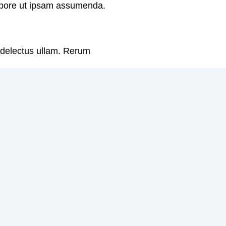
tempore ut ipsam assumenda.
 delectus ullam. Rerum
epellat magnam qui optio. Et
 explicabo maiores
 Error dolorem similique
s vel. Quasi vel sunt animi
 eum rerum. Illum quis
ti autem. Recusandae id
iandae distinctio