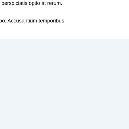
erspiciatis optio at rerum.
cabo. Accusantium temporibus
aerat beatae quo facere.
res laborum ut dolores.Aut
in quo et eveniet.
non sit cum. Aut voluptas
itis ullam omnis mollitia.
eos distinctio. Maiores
amus rerum voluptates
uscipit optio et in rerum