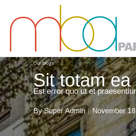
Skip
to
content
Our blogs
Sit totam ea
Est error quo ut et praesentiu
By
Super Admin
November 18