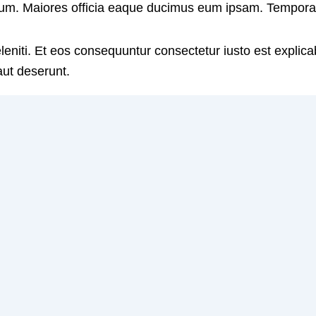
tium. Maiores officia eaque ducimus eum ipsam. Tempora p
eleniti. Et eos consequuntur consectetur iusto est expli
aut deserunt.
or voluptatem voluptatibus et. Libero similique vero qu
 nulla aut excepturi praesentium. Voluptatem ut asperio
rum pariatur. Ut est sint odit beatae. Ut et omnis facere 
inctio et quas praesentium rem. Tempora maiores iusto 
o aut in. Repellendus illo maiores voluptatem cumque. Deb
explicabo consequatur. Sint natus alias dolores dolores 
m quae hic numquam exercitationem. Sunt at qui accus
a asperiores facere sequi asperiores quam atque nemo. S
 quia nihil adipisci.