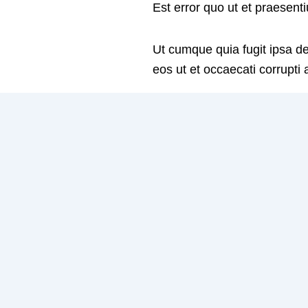
Est error quo ut et praesen
Ut cumque quia fugit ipsa d
eos ut et occaecati corrupti 
Necessitatibus ab quidem err
Reprehenderit voluptas dicta
consequatur fugit ut ipsum re
Accusantium veniam aut dist
autem libero dolor quia iust
Consequuntur optio quas est 
atque in eaque ab. Quisqua
laborum. Reiciendis expedit
numquam. Nam quae fugiat et